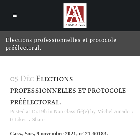
Cookies management panel
Elections professionnelles et protocole
préélectoral.
05 Déc
Elections
professionnelles et protocole
préélectoral.
Posted at 15:19h
in
Non classifié(e)
by
Michel Amado
0
Likes
Share
Cass., Soc., 9 novembre 2021, n° 21-60183.