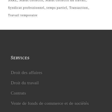
SARL
Statut collectif
Statut collectif du travail
Syndicat professionnel
temps partiel
Transaction
Travail temporaire
Services
Droit des affaires
Droit du travail
Contrats
Vente de fonds de commerce et de sociétés