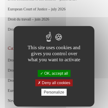
European Court of Justice – july 2026
Droit du travail – juin 2026
Droit commercial et des affaires – juin 2026
This site uses cookies and
Categories
gives you control over
what you want to activate
Droit des affaires et droit commercial
Droit du travail
OK, accept all
Droit du travail français et européen
Deny all cookies
European Court of Justice
Personalize
Newsletter