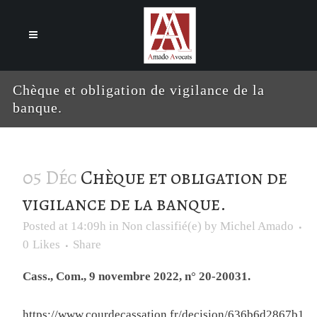
Cookies management panel
Chèque et obligation de vigilance de la
banque.
05 Déc
Chèque et obligation de
vigilance de la banque.
Posted at 14:09h
in
Non classifié(e)
by
Michel Amado
0
Likes
Share
Cass., Com., 9 novembre 2022, n° 20-20031.
https://www.courdecassation.fr/decision/636b6d2867b1