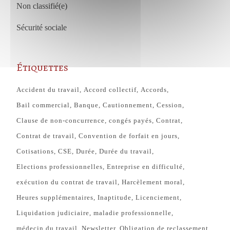
Non classifié(e)
Sécurité sociale
Étiquettes
Accident du travail
Accord collectif
Accords
Bail commercial
Banque
Cautionnement
Cession
Clause de non-concurrence
congés payés
Contrat
Contrat de travail
Convention de forfait en jours
Cotisations
CSE
Durée
Durée du travail
Elections professionnelles
Entreprise en difficulté
exécution du contrat de travail
Harcèlement moral
Heures supplémentaires
Inaptitude
Licenciement
Liquidation judiciaire
maladie professionnelle
médecin du travail
Newsletter
Obligation de reclassement