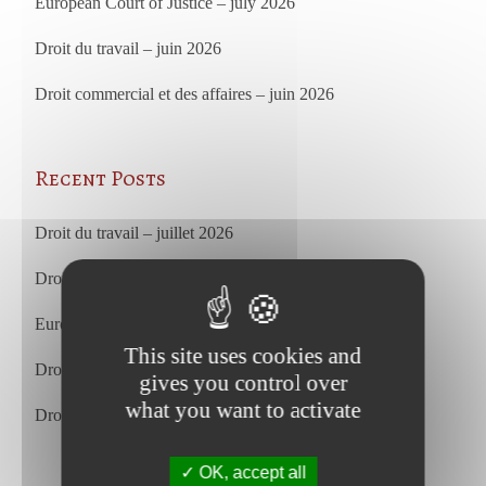
European Court of Justice – july 2026
Droit du travail – juin 2026
Droit commercial et des affaires – juin 2026
Recent Posts
Droit du travail – juillet 2026
Droit commercial et des affaires – juillet 2026
European Court of Justice – july 2026
This site uses cookies and
Droit du travail – juin 2026
gives you control over
what you want to activate
Droit commercial et des affaires – juin 2026
OK, accept all