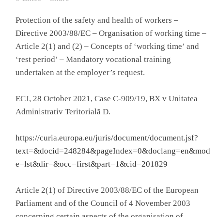
Protection of the safety and health of workers –
Directive 2003/88/EC – Organisation of working time –
Article 2(1) and (2) – Concepts of ‘working time’ and
‘rest period’ – Mandatory vocational training
undertaken at the employer’s request.
ECJ, 28 October 2021, Case C-909/19, BX v Unitatea
Administrativ Teritorială D.
https://curia.europa.eu/juris/document/document.jsf?
text=&docid=248284&pageIndex=0&doclang=en&mod
e=lst&dir=&occ=first&part=1&cid=201829
Article 2(1) of Directive 2003/88/EC of the European
Parliament and of the Council of 4 November 2003
concerning certain aspects of the organisation of