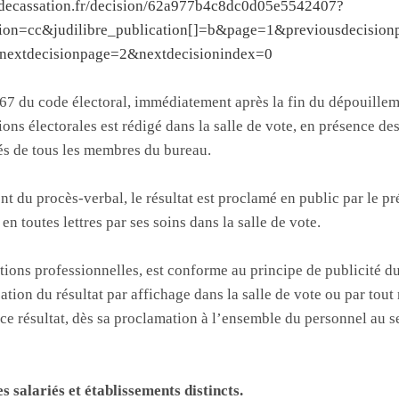
rdecassation.fr/decision/62a977b4c8dc0d05e5542407?
iction=cc&judilibre_publication[]=b&page=1&previousdecisio
nextdecisionpage=2&nextdecisionindex=0
. 67 du code électoral, immédiatement après la fin du dépouillem
ions électorales est rédigé dans la salle de vote, en présence de
és de tous les membres du bureau.
nt du procès-verbal, le résultat est proclamé en public par le p
 en toutes lettres par ses soins dans la salle de vote.
tions professionnelles, est conforme au principe de publicité du
ication du résultat par affichage dans la salle de vote ou par to
 ce résultat, dès sa proclamation à l’ensemble du personnel au se
 salariés et établissements distincts.