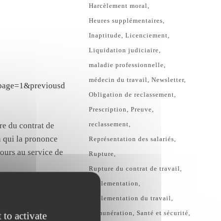
Harcèlement moral
Heures supplémentaires
Inaptitude
Licenciement
Liquidation judiciaire
maladie professionnelle
médecin du travail
Newsletter
npage=1&previousd
Obligation de reclassement
Prescription
Preuve
reclassement
ire du contrat de
on qui la prononce
Représentation des salariés
jours au service de
Rupture
Rupture du contrat de travail
Règlementation
Réglementation du travail
Rémunération
Santé et sécurité
 to activate