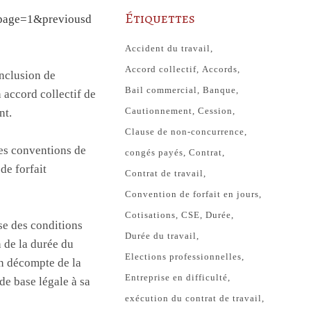
Étiquettes
npage=1&previousd
Accident du travail
Accord collectif
Accords
onclusion de
Bail commercial
Banque
 accord collectif de
Cautionnement
Cession
nt.
Clause de non-concurrence
ces conventions de
congés payés
Contrat
de forfait
Contrat de travail
Convention de forfait en jours
Cotisations
CSE
Durée
se des conditions
Durée du travail
n de la durée du
Elections professionnelles
un décompte de la
Entreprise en difficulté
de base légale à sa
exécution du contrat de travail