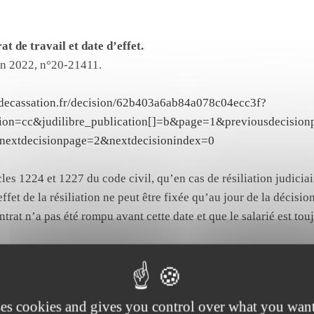
t de travail et date d’effet.
uin 2022, n°20-21411.
rdecassation.fr/decision/62b403a6ab84a078c04ecc3f?
iction=cc&judilibre_publication[]=b&page=1&previousdecisio
nextdecisionpage=2&nextdecisionindex=0
icles 1224 et 1227 du code civil, qu’en cas de résiliation judicia
’effet de la résiliation ne peut être fixée qu’au jour de la décisi
ntrat n’a pas été rompu avant cette date et que le salarié est tou
restation de handicap.
ses cookies and gives you control over what you want
, 16 juin 2022, n° 20-20270.