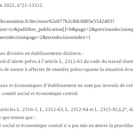
uin 2022, n°21-13312.
rdecassation.fr/decision/62a977b2c8dc0d05e5542405?
iction=cc&judilibre_publication[]=b&page=2&previousdecisio
nextdecisionpage=2&nextdecisionindex=1
ses divisées en établissements distincts :
roit d’alerte prévu à l’article L. 2312-63 du code du travail éta
its de nature à affecter de manière préoccupante la situation é
iaux et économiques d’établissement ne sont pas investis de cet
l comité social et économique central.
 articles L. 2316-1, L. 2312-63, L. 2312-64 et L. 2315-92,I,2°, d
e qui retient que :
é social et économique central n’a pas mis en œuvre la procédur