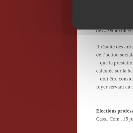
https://www.cou
judilibre_juridi
dex=3&nextdeci
Il résulte des art
de l’action social
– que la prestat
calculée sur la b
– doit être consi
foyer servant au 
Elections profess
Cass., Com., 15 j