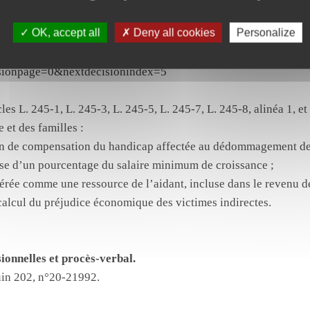
OK, accept all
Deny all cookies
Personalize
rdecassation.fr/decision/62aac948470d8205e5d403ee?
ction=cc&judilibre_publication[]=b&previousdecisionpage=0&
sionpage=0&nextdecisionindex=5
icles L. 245-1, L. 245-3, L. 245-5, L. 245-7, L. 245-8, alinéa 1, 
e et des familles :
ion de compensation du handicap affectée au dédommagement de l
ase d’un pourcentage du salaire minimum de croissance ;
dérée comme une ressource de l’aidant, incluse dans le revenu d
calcul du préjudice économique des victimes indirectes.
ionnelles et procès-verbal.
uin 202, n°20-21992.