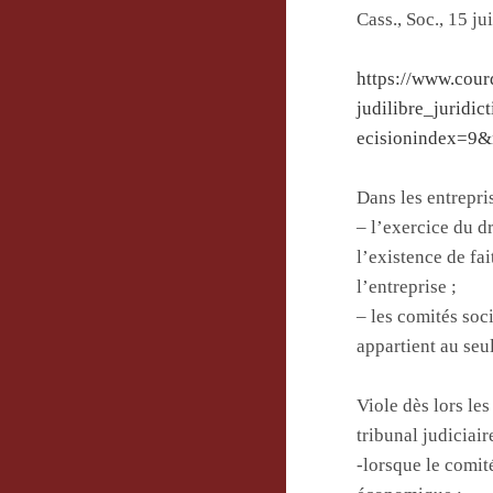
Cass., Soc., 15 j
https://www.cou
judilibre_jurid
ecisionindex=9&
Dans les entrepri
– l’exercice du d
l’existence de fa
l’entreprise ;
– les comités soc
appartient au seu
Viole dès lors les
tribunal judiciair
-lorsque le comit