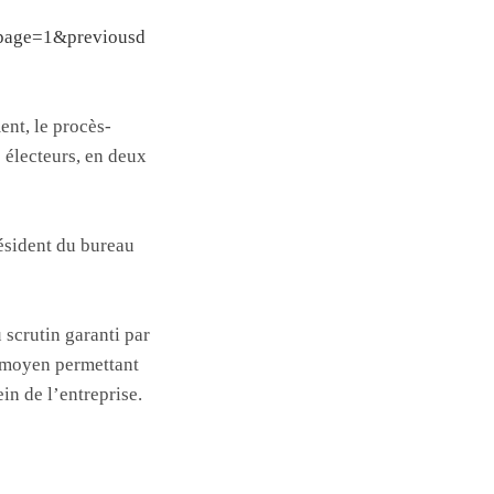
npage=1&previousd
ent, le procès-
s électeurs, en deux
résident du bureau
 scrutin garanti par
ut moyen permettant
in de l’entreprise.