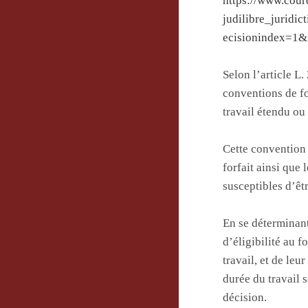
https://www.cou
judilibre_jurid
ecisionindex=1&
Selon l’article L
conventions de fo
travail étendu ou
Cette convention 
forfait ainsi que 
susceptibles d’êt
En se déterminant
d’éligibilité au 
travail, et de le
durée du travail 
décision.