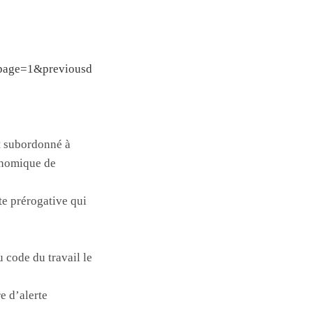
npage=1&previousd
nt subordonné à
conomique de
te prérogative qui
u code du travail le
e d’alerte