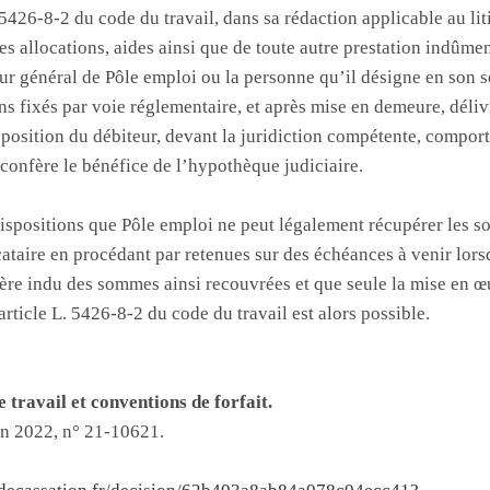
 5426-8-2 du code du travail, dans sa rédaction applicable au lit
 allocations, aides ainsi que de toute autre prestation indûmen
eur général de Pôle emploi ou la personne qu’il désigne en son se
ons fixés par voie réglementaire, et après mise en demeure, déliv
pposition du débiteur, devant la juridiction compétente, comporte
confère le bénéfice de l’hypothèque judiciaire.
 dispositions que Pôle emploi ne peut légalement récupérer les
cataire en procédant par retenues sur des échéances à venir lors
tère indu des sommes ainsi recouvrées et que seule la mise en 
article L. 5426-8-2 du code du travail est alors possible.
de travail et conventions de forfait.
uin 2022, n° 21-10621.