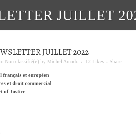
ETTER JUILLET 20
WSLETTER JUILLET 2022
in
Non classifié(e)
by
Michel Amado
12
Likes
Share
l français et européen
ires et droit commercial
 of Justice
: