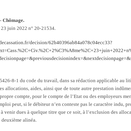
 – Chômage.
, 23 juin 2022 n° 20-21534.
rdecassation.fr/decision/62b40396ab84a078c04ecc33?
lltext=Cass.%2C+Civ.%2C+2%C3%A8me%2C+23+juin+2022+
ecisionpage=&previousdecisionindex=&nextdecisionpage=&
 5426-8-1 du code du travail, dans sa rédaction applicable au lit
 allocations, aides, ainsi que de toute autre prestation indûme
propre compte, pour le compte de l’Etat ou des employeurs ment
mploi peut, si le débiteur n’en conteste pas le caractère indu, p
à venir dues à quelque titre que ce soit, à l’exclusion des alloc
 deuxième alinéa.