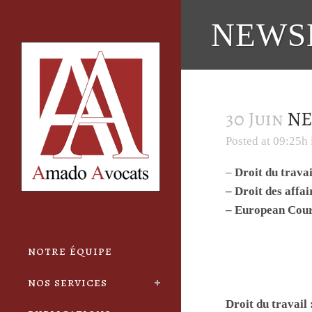
Cookies management panel
NEWSL
30 Juin
NE
Posted at 09:25h
–
Droit du travai
– Droit des affa
– European Court
notre équipe
nos services
Droit du travail 