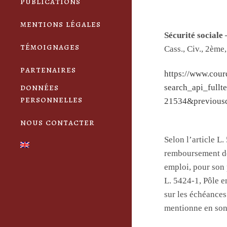
publications
mentions légales
Sécurité sociale
témoignages
Cass., Civ., 2ème
partenaires
https://www.cou
données
search_api_fu
personnelles
21534&previousd
nous contacter
Selon l’article L.
remboursement des
emploi, pour son 
L. 5424-1, Pôle e
sur les échéances 
mentionne en son