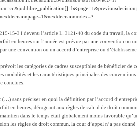
rdecassation.fr/decision/62b403a8ab84a078c04ecc41?
iction=cc&judilibre_publication[]=b&page=1&previousdecisio
nextdecisionpage=1&nextdecisionindex=3
. 215-15-3 I devenu l’article L. 3121-40 du code du travail, la c
rfait en heures sur l’année est prévue par une convention ou un
 par une convention ou un accord d’entreprise ou d’établisseme
prévoit les catégories de cadres susceptibles de bénéficier de 
les modalités et les caractéristiques principales des conventions 
re conclues.
 (…) sans préciser en quoi la définition par l’accord d’entrepri
forfait en heures, dérogeant aux règles de calcul de droit commu
ur maintien dans le temps était globalement moins favorable qu’
selon les règles de droit commun, la cour d’appel n’a pas donné 