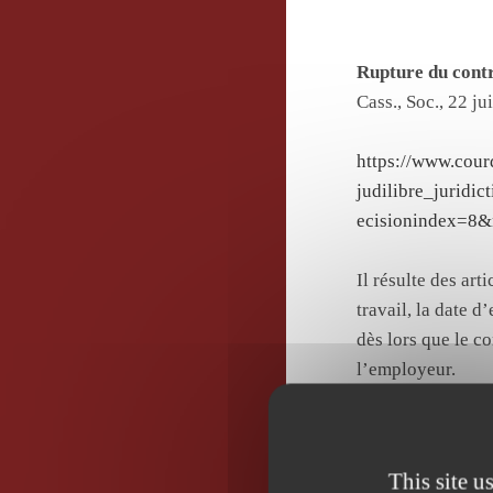
Rupture du contra
Cass., Soc., 22 j
https://www.cou
judilibre_jurid
ecisionindex=8&
Il résulte des art
travail, la date d
dès lors que le co
l’employeur.
Aide sociale – P
This site u
Cass., Civ., 2ème