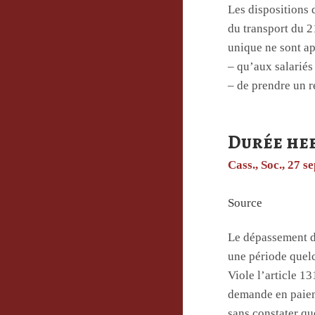
Les dispositions d
du transport du 2
unique ne sont ap
– qu’aux salariés
– de prendre un re
Durée heb
Cass., Soc., 27 
Source
Le dépassement de
une période quelc
Viole l’article 1
demande en paiem
sans constater que