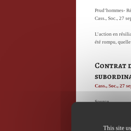
Prud’hommes- Rési
Cass., Soc., 27 
L’action en résili
été rompu, quelle
Contrat d
subordin
Cass., Soc., 27 
Source
Le lien de subord
qui a le pouvoir 
This site u