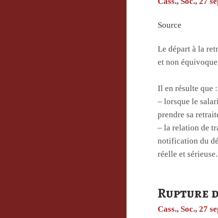
Cass., Soc., 27 
Source
Le départ à la ret
et non équivoque 
Il en résulte que :
– lorsque le salar
prendre sa retrait
– la relation de t
notification du dé
réelle et sérieuse.
Rupture d
Cass., Soc., 27 