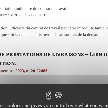
liation judiciaire du contrat de travail.
septembre 2023, n°21-25973.
ation judiciaire du contrat de travail peut être introduite tant qu
 que soit la date des faits invoqués au soutien de la demande.
e prestations de livraisons – Lien d
ation.
septembre 2023, n° 20-22465.
ination est caractérisé par l’exécution d’un travail sous l’auto
de donner des ordres et des directives, d’en contrôler l’exécutio
ses cookies and gives you control over what you want