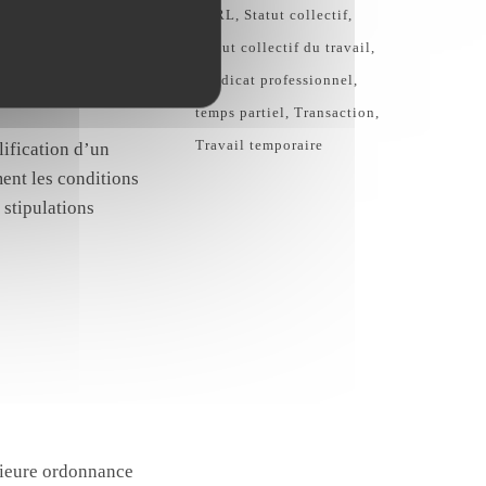
SARL
Statut collectif
Statut collectif du travail
sé lorsque
Syndicat professionnel
temps partiel
Transaction
Travail temporaire
lification d’un
ment les conditions
s stipulations
érieure ordonnance