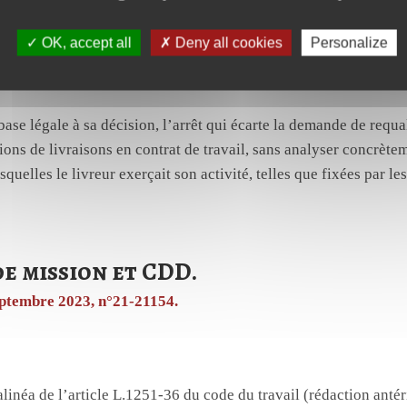
 de son subordonné.
OK, accept all
Deny all cookies
Personalize
n indice de subordination le travail au sein d’un service organi
termine unilatéralement les conditions d’exécution.
ase légale à sa décision, l’arrêt qui écarte la demande de requa
tions de livraisons en contrat de travail, sans analyser concrète
squelles le livreur exerçait son activité, telles que fixées par le
e mission et CDD.
septembre 2023, n°21-21154.
alinéa de l’article L.1251-36 du code du travail (rédaction ant