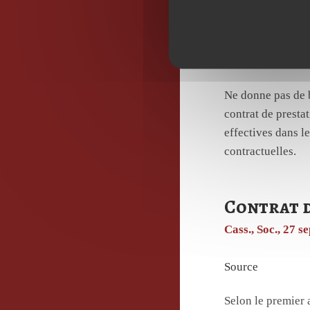
les manquements
Peut constituer u
l’employeur en dé
Ne donne pas de b
contrat de presta
effectives dans le
contractuelles.
Contrat d
Cass., Soc., 27 
Source
Selon le premier 