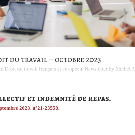
it du travail – octobre 2023
in
Droit du travail français et européen
,
Newsletter
by
Michel 
llectif et indemnité de repas.
septembre 2023, n°21-23558.