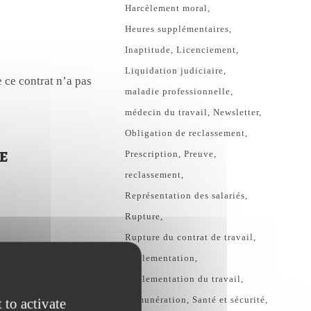
Harcèlement moral
Heures supplémentaires
Inaptitude
Licenciement
Liquidation judiciaire
e ce contrat n’a pas
maladie professionnelle
médecin du travail
Newsletter
Obligation de reclassement
e
Prescription
Preuve
reclassement
Représentation des salariés
Rupture
Rupture du contrat de travail
Règlementation
rité d’un employeur
Réglementation du travail
n et de sanctionner
Rémunération
Santé et sécurité
 to activate