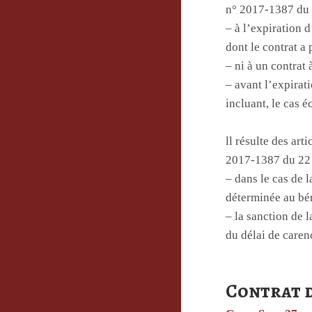
n° 2017-1387 du 
– à l’expiration d
dont le contrat a p
– ni à un contrat
– avant l’expirat
incluant, le cas 
ll résulte des ar
2017-1387 du 22 
– dans le cas de l
déterminée au bén
– la sanction de 
du délai de caren
Contrat d