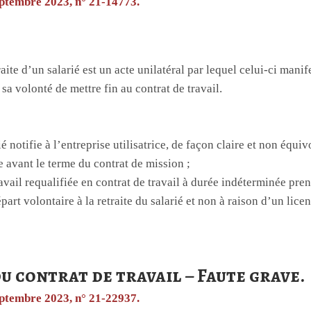
septembre 2023, n° 21-14773.
raite d’un salarié est un acte unilatéral par lequel celui-ci manif
sa volonté de mettre fin au contrat de travail.
ié notifie à l’entreprise utilisatrice, de façon claire et non équi
e avant le terme du contrat de mission ;
ravail requalifiée en contrat de travail à durée indéterminée pren
part volontaire à la retraite du salarié et non à raison d’un lic
u contrat de travail – Faute grave.
septembre 2023, n° 21-22937.