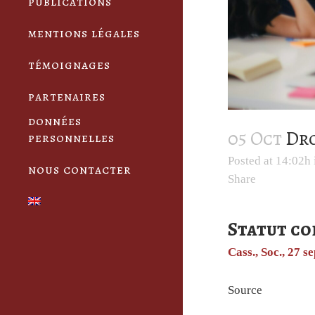
publications
mentions légales
témoignages
partenaires
données
05 Oct
Dro
personnelles
Posted at 14:02h
nous contacter
Share
Statut co
Cass., Soc., 27 
Source