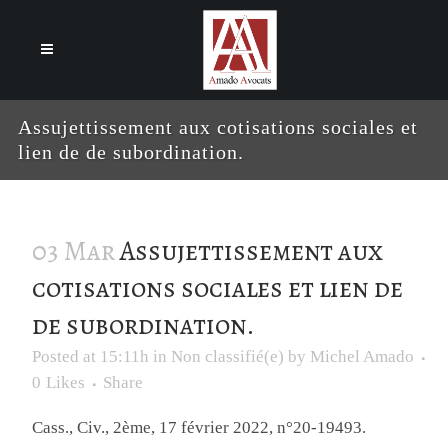
Cookies management panel
Assujettissement aux cotisations sociales et
lien de de subordination.
03 Mar
Assujettissement aux
cotisations sociales et lien de
de subordination.
Posted at 15:11h
in
Non classifié(e)
by
Michel Amado
0
Likes
Share
Cass., Civ., 2ème, 17 février 2022, n°20-19493.