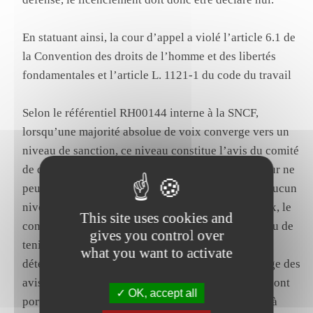
En statuant ainsi, la cour d’appel a violé l’article 6.1 de
la Convention des droits de l’homme et des libertés
fondamentales et l’article L. 1121-1 du code du travail
Selon le référentiel RH00144 interne à la SNCF,
lorsqu’une majorité absolue de voix converge vers un
niveau de sanction, ce niveau constitue l’avis du comité
de discipline, il y a alors un seul niveau, le directeur ne
peut prononcer une sanction plus sévère. Lorsqu’aucun
niveau de sanction ne recueille la majorité des voix, le
This site uses cookies and
conseil a émis plusieurs avis. Dans ce cas, il y a lieu de
gives you control over
tenir compte des avis émis par le conseil pour
what you want to activate
déterminer une majorité, ou tout au moins le partage des
avis en deux parties. Pour ce faire, les voix qui se sont
OK, accept all
portées sur la plus sévère des sanctions s’ajoutent à