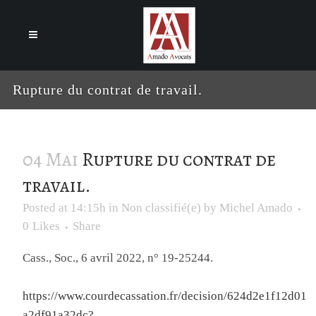
Cookies management panel
Rupture du contrat de travail.
04 Mai
Rupture du contrat de
travail.
Posted at 14:15h
in
Non classifié(e)
by
Michel Amado
0
Likes
Share
Cass., Soc., 6 avril 2022, n° 19-25244.
https://www.courdecassation.fr/decision/624d2e1f12d01
a2df91a32dc?