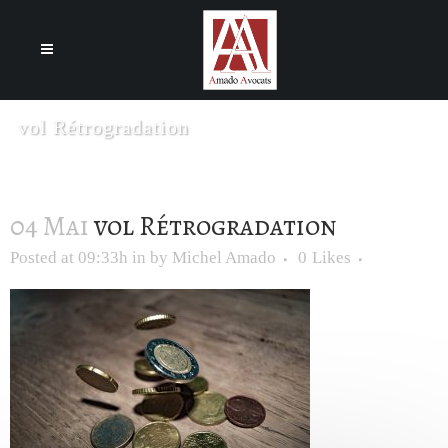
Cookies management panel
vol Rétrogradation
04 Mai
vol Rétrogradation
Posted at 09:33h
in
by
Michel Amado
0
Likes