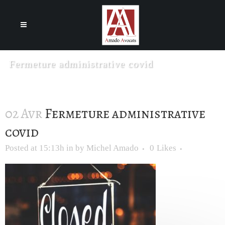
Cookies management panel
Fermeture administrative covid
02 Avr
Fermeture administrative
covid
Posted at 15:13h
in
by
Michel Amado
0
Likes