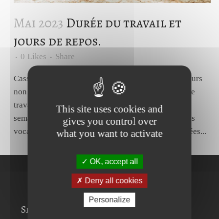
Mai 2023
Durée du travail et
jours de repos.
0
Likes
Share
Cass., Soc. 10 mai 2023, n° 21-24036.Source Les jours
non travaillés :- issus de la répartition de la durée de
travail de trente-cinq heures sur quatre jours de la
This site uses cookies and
semaine, constituent des jours de repos qui n'ont pas
gives you control over
vocation à compenser des heures de travail effectuées...
what you want to activate
OK, accept all
Deny all cookies
Personalize
Services