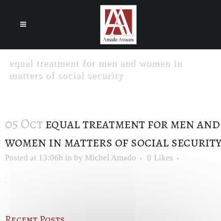
Cookies management panel
equal treatment for men and women in
matters of social security
05 Oct
equal treatment for men and
women in matters of social securit
Posted at 13:06h
in
by
Michel Amado
0
Likes
Recent Posts