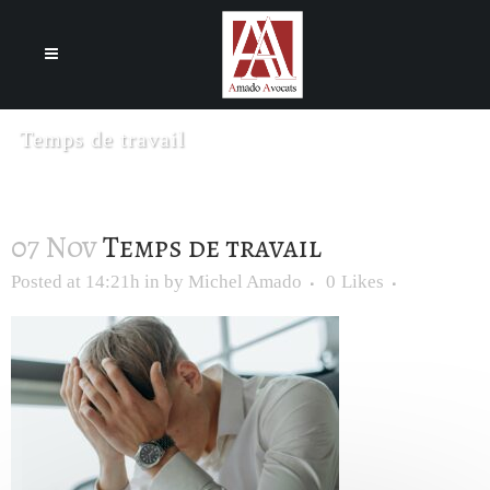
Cookies management panel
Temps de travail
07 Nov
Temps de travail
Posted at 14:21h
in
by
Michel Amado
0
Likes