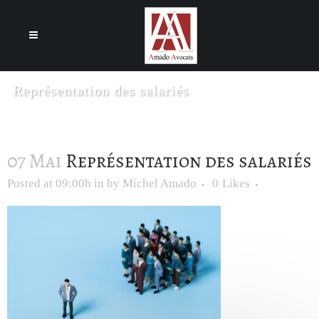
Cookies management panel
Représentation des salariés
07 Mai
Représentation des salariés
Posted at 09:00h
in
by
Michel Amado
0
Likes