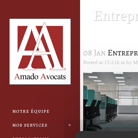
Cookies management panel
Entrepr
08 Jan
Entrepri
Posted at 15:21h
in
by
M
notre équipe
nos services