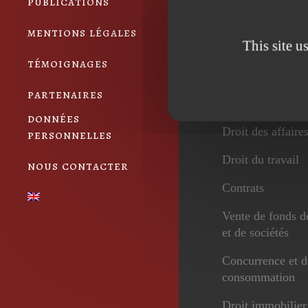
publications
mentions légales
This site u
témoignages
Services
partenaires
données
Droit des affaire
personnelles
Droit du travail
nous contacter
Contrats
Vente de fonds 
et de sociétés
Concurrence et d
consommation
Droit immobilier