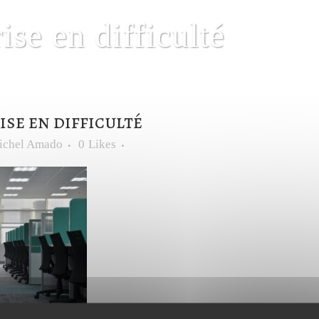
ise en difficulté
se en difficulté
ichel Amado
0
Likes