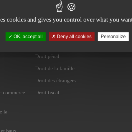
ses cookies and gives you control over what you want
OK, accept all
Deny all cookies
Personalize
s
Droit pénal
Droit de la famille
Droit des étrangers
de commerce
Droit fiscal
e la
 et baux