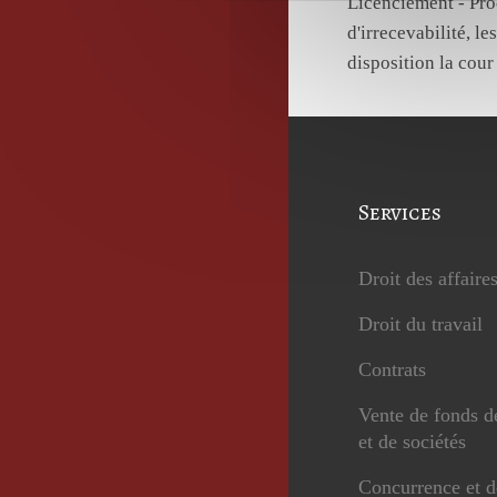
Licenciement - Pro
d'irrecevabilité, l
disposition la cour
Services
Droit des affaire
Droit du travail
Contrats
Vente de fonds 
et de sociétés
Concurrence et d