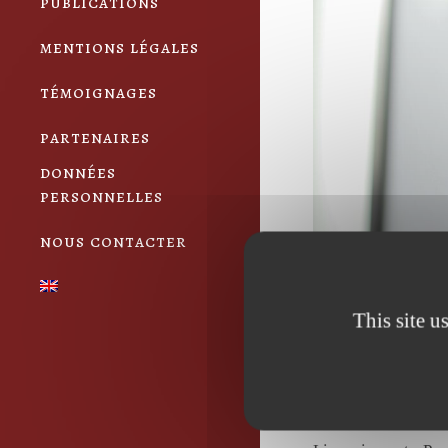
publications
mentions légales
témoignages
partenaires
données
personnelles
nous contacter
This site u
Mar 2024
D
12
Likes
Share