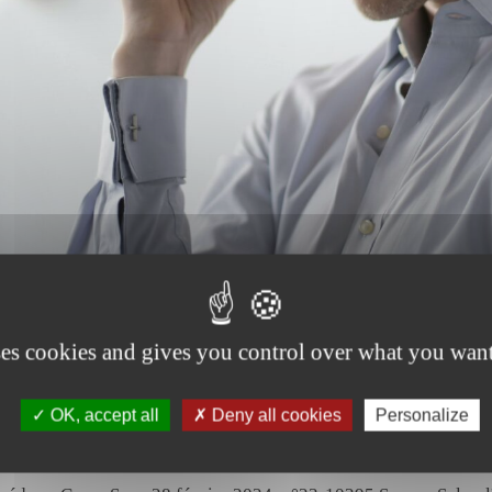
ses cookies and gives you control over what you want
roit du travail – mars 2024
OK, accept all
Deny all cookies
Personalize