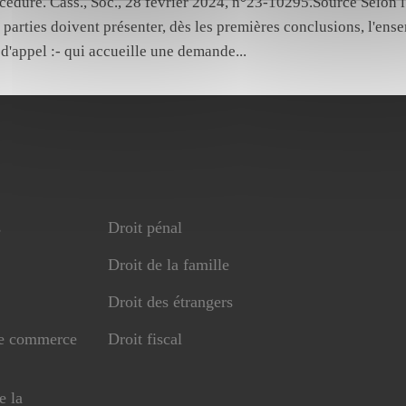
cédure. Cass., Soc., 28 février 2024, n°23-10295.Source Selon l'
es parties doivent présenter, dès les premières conclusions, l'ens
 d'appel :- qui accueille une demande...
s
Droit pénal
Droit de la famille
Droit des étrangers
de commerce
Droit fiscal
e la