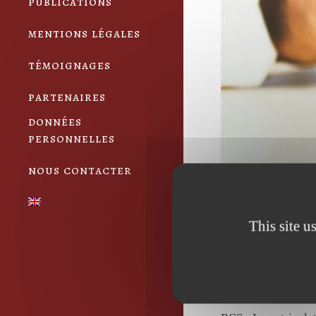
publications
mentions légales
témoignages
partenaires
données
personnelles
nous contacter
This site u
Déc 2024
Dr
0
Likes
Share