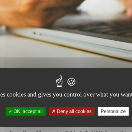
ses cookies and gives you control over what you want
oit commercial et des affaires – déc
OK, accept all
Deny all cookies
Personalize