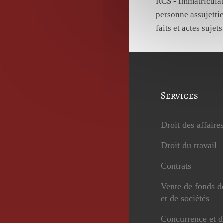
RCS - Immatriculat
personne assujettie
faits et actes sujet
Services
Droit des affaire
Droit du travail
Contrats
Vente de fonds 
et de sociétés
Concurrence et d