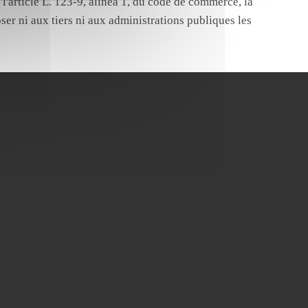
'article L. 123-9, alinéa 1, du code de commerce, la
ser ni aux tiers ni aux administrations publiques les