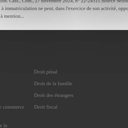
ion. Cass., Com., 27 novembre 2024, n° 22-24511.Source Selon l
 à immatriculation ne peut, dans l'exercice de son activité, oppo
s à mention...
s
Droit pénal
Droit de la famille
Droit des étrangers
de commerce
Droit fiscal
e la