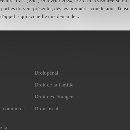
cédure. Cass., Soc., 28 février 2024, n°23-10295.Source Selon l'
es parties doivent présenter, dès les premières conclusions, l'ens
 d'appel :- qui accueille une demande...
s
Droit pénal
Droit de la famille
Droit des étrangers
de commerce
Droit fiscal
e la