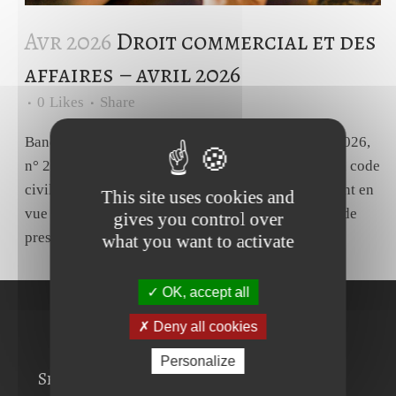
Avr 2026
Droit commercial et des
affaires – avril 2026
0
Likes
Share
Banque - Ordre de virement. Cass., Com. 25 mars 2026,
n° 25-10353.Source Il résulte de l'article 1231-1 du code
civil que la banque :- qui reçoit un ordre de virement en
This site uses cookies and
vue de réaliser un investissement ;- agit en qualité de
gives you control over
prestataires de services de paiement...
what you want to activate
OK, accept all
Deny all cookies
Personalize
Services