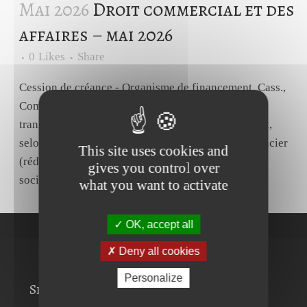
Mai 2026
Droit commercial et des
affaires – mai 2026
0
Likes
Share
Cession de créance - Organisme de financement. Cass.,
Com., 15 avril 2026, n° 25-11594.Source En cas de
transfert de créance à un organisme de financement,
selon l'article L 214-172 du code monétaire et financier
This site uses cookies and
(rédaction loi du n°2019-486 du 22 mai 2019) :- la
gives you control over
société de...
what you want to activate
OK, accept all
Deny all cookies
Personalize
Services