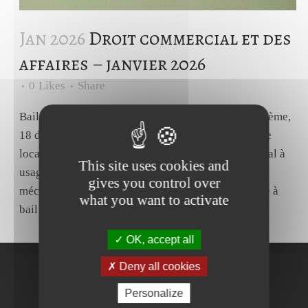
Jan 2026
Droit commercial et des
affaires – janvier 2026
0
Likes
Share
Bail commercial - Droit de préférence. Cass. Civ., 3ème,
18 décembre 2025, n° 24-10767.Source La vente de
locaux loués :- conclue par un propriétaire d'un local à
This site uses cookies and
usage commercial ou artisanal ;- avec un tiers en
gives you control over
méconnaissance du droit de préférence du locataire à
what you want to activate
bail commercial,...
OK, accept all
Deny all cookies
Personalize