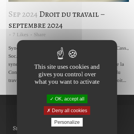
Sep 2024
Droit du travail –
septembre 2024
7
Likes
Share
Syndicat professionnel - Interprétation des statuts. Cass.,
Soc., 12 juillet 2024, n°24-60173. Source La liberté
syndicale est consacrée :- par les articles 2, 3 et 8 de la
This site uses cookies and
Convention n° 87 de l'Organisation internationale du
gives you control over
travail sur la liberté syndicale et la protection du droit...
what you want to activate
OK, accept all
Deny all cookies
Personalize
Services