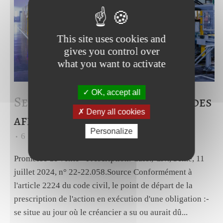
This site uses cookies and
gives you control over
what you want to activate
OK, accept all
Sep 2024
Droit commercial et des
Deny all cookies
affaires – septembre 2024
Personalize
6
Likes
Share
Promesse de vente - Prescription. Cass., Civ., 3ème, 11
juillet 2024, n° 22-22.058.Source Conformément à
l'article 2224 du code civil, le point de départ de la
prescription de l'action en exécution d'une obligation :-
se situe au jour où le créancier a su ou aurait dû...