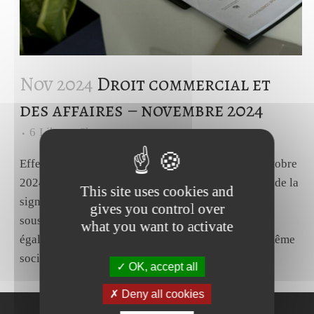
Nov 2024
Droit commercial et
des affaires – novembre 2024
6
Likes
Share
Effets de commerce - Signature. Cass., Com., 23 octobre
2024, n° 22-22215.Source Ayant constaté qu'à côté de la
This site uses cookies and
signature apposée sur le cachet de la société
gives you control over
souscriptrice d'un billet à ordre :- son gérant avait
what you want to activate
également apposé sa signature sur le cachet de la même
société...
OK, accept all
Deny all cookies