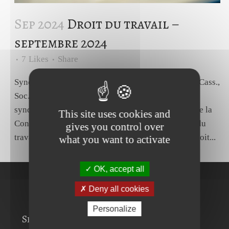
Sep 2024
Droit du travail –
septembre 2024
7
Likes
Share
Syndicat professionnel - Interprétation des statuts. Cass.,
Soc., 12 juillet 2024, n°24-60173. Source La liberté
syndicale est consacrée :- par les articles 2, 3 et 8 de la
This site uses cookies and
Convention n° 87 de l'Organisation internationale du
gives you control over
travail sur la liberté syndicale et la protection du droit...
what you want to activate
OK, accept all
Deny all cookies
Personalize
Services